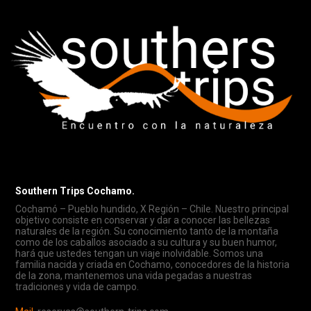
Southern Trips Cochamo.
Cochamó – Pueblo hundido, X Región – Chile. Nuestro principal
objetivo consiste en conservar y dar a conocer las bellezas
naturales de la región. Su conocimiento tanto de la montaña
como de los caballos asociado a su cultura y su buen humor,
hará que ustedes tengan un viaje inolvidable. Somos una
familia nacida y criada en Cochamo, conocedores de la historia
de la zona, mantenemos una vida pegadas a nuestras
tradiciones y vida de campo.