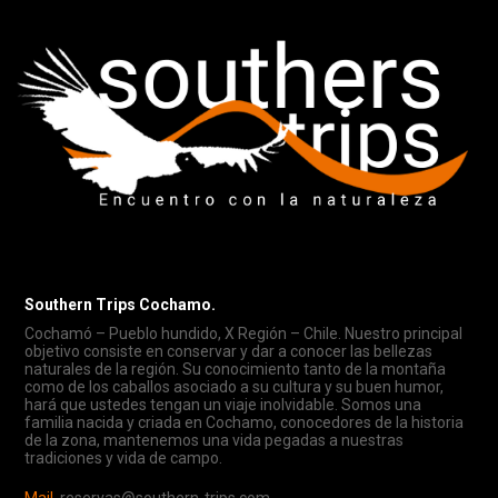
Southern Trips Cochamo.
Cochamó – Pueblo hundido, X Región – Chile. Nuestro principal
objetivo consiste en conservar y dar a conocer las bellezas
naturales de la región. Su conocimiento tanto de la montaña
como de los caballos asociado a su cultura y su buen humor,
hará que ustedes tengan un viaje inolvidable. Somos una
familia nacida y criada en Cochamo, conocedores de la historia
de la zona, mantenemos una vida pegadas a nuestras
tradiciones y vida de campo.
Mail.
reservas@southern-trips.com