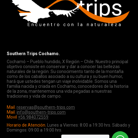
Southern Trips Cochamo.
Cochamó – Pueblo hundido, X Región – Chile. Nuestro principal
objetivo consiste en conservar y dar a conocer las bellezas
naturales de la región. Su conocimiento tanto de la montaña
como de los caballos asociado a su cultura y su buen humor,
hará que ustedes tengan un viaje inolvidable. Somos una
familia nacida y criada en Cochamo, conocedores de la historia
de la zona, mantenemos una vida pegadas a nuestras
tradiciones y vida de campo.
Mail.
reservas@southern-trips.com
Mail.
info@southern-trips.com
Movil
+56 984072559
Horario de Atención.
Lunes a Viernes: 8:00 a 19:30 hrs. Sábado y
Domingos: 09:00 a 19:00 hrs.